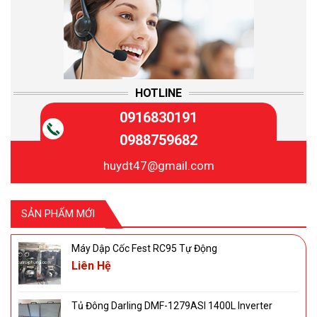
HOTLINE
0916830191
0988759682
huydt47@gmail.com
SẢN PHẨM MỚI
Máy Dập Cốc Fest RC95 Tự Động
Liên Hệ
Tủ Đông Darling DMF-1279ASI 1400L Inverter