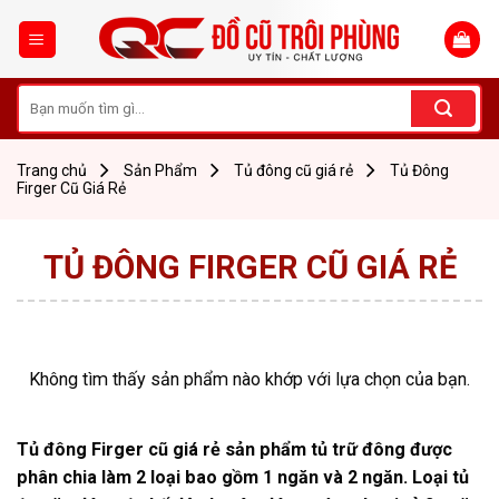
Skip
to
content
Tìm
kiếm:
Trang chủ
Sản Phẩm
Tủ đông cũ giá rẻ
Tủ Đông
Firger Cũ Giá Rẻ
TỦ ĐÔNG FIRGER CŨ GIÁ RẺ
Không tìm thấy sản phẩm nào khớp với lựa chọn của bạn.
Tủ đông Firger cũ giá rẻ sản phẩm tủ trữ đông được
phân chia làm 2 loại bao gồm 1 ngăn và 2 ngăn. Loại tủ