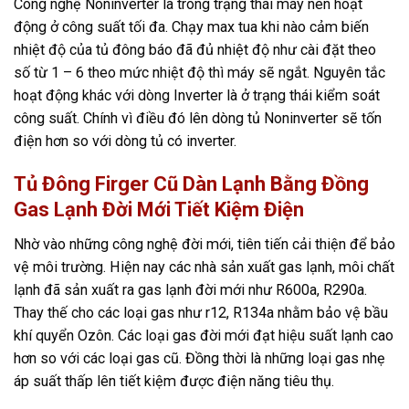
Công nghệ Noninverter là trong trạng thái máy nén hoạt
động ở công suất tối đa. Chạy max tua khi nào cảm biến
nhiệt độ của tủ đông báo đã đủ nhiệt độ như cài đặt theo
số từ 1 – 6 theo mức nhiệt độ thì máy sẽ ngắt. Nguyên tắc
hoạt động khác với dòng Inverter là ở trạng thái kiểm soát
công suất. Chính vì điều đó lên dòng tủ Noninverter sẽ tốn
điện hơn so với dòng tủ có inverter.
Tủ Đông Firger Cũ Dàn Lạnh Bằng Đồng
Gas Lạnh Đời Mới Tiết Kiệm Điện
Nhờ vào những công nghệ đời mới, tiên tiến cải thiện để bảo
vệ môi trường. Hiện nay các nhà sản xuất gas lạnh, môi chất
lạnh đã sản xuất ra gas lạnh đời mới như R600a, R290a.
Thay thế cho các loại gas như r12, R134a nhằm bảo vệ bầu
khí quyển Ozôn. Các loại gas đời mới đạt hiệu suất lạnh cao
hơn so với các loại gas cũ. Đồng thời là những loại gas nhẹ
áp suất thấp lên tiết kiệm được điện năng tiêu thụ.