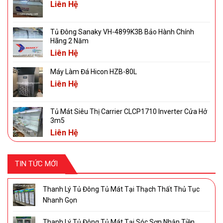
Liên Hệ
Tủ Đông Sanaky VH-4899K3B Bảo Hành Chính
Hãng 2 Năm
Liên Hệ
Máy Làm Đá Hicon HZB-80L
Liên Hệ
Tủ Mát Siêu Thị Carrier CLCP1710 Inverter Cửa Hở
3m5
Liên Hệ
TIN TỨC MỚI
Thanh Lý Tủ Đông Tủ Mát Tại Thạch Thất Thủ Tục
Nhanh Gọn
Thanh Lý Tủ Đông Tủ Mát Tại Sóc Sơn Nhận Tiền