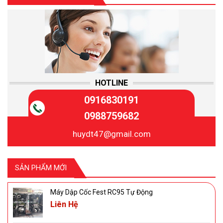
HOTLINE
0916830191
0988759682
huydt47@gmail.com
SẢN PHẨM MỚI
Máy Dập Cốc Fest RC95 Tự Động
Liên Hệ