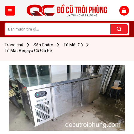
Skip
to
content
Tìm
kiếm:
Trang chủ
Sản Phẩm
Tủ Mát Cũ
Tủ Mát Berjaya Cũ Giá Rẻ