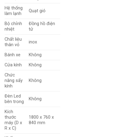
Hệ thống
Quạt gió
làm lạnh
Bộ chỉnh
Đồng hồ điện
nhiệt
tử
Chất liệu
inox
thân vỏ
Bánh xe
Không
Cửa kính
Không
Chức
năng sấy
Không
kính
Đèn Led
Không
bên trong
Kích
thước
1800 x 760 x
máy (D x
840 mm
R x C)