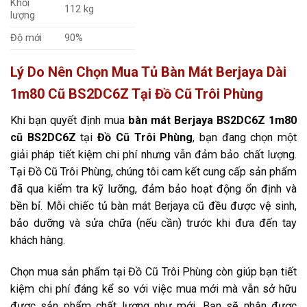
Khối
112 kg
lượng
Độ mới
90%
Lý Do Nên Chọn Mua Tủ Bàn Mát Berjaya Dài
1m80 Cũ BS2DC6Z Tại Đồ Cũ Trôi Phùng
Khi bạn quyết định mua
bàn mát Berjaya BS2DC6Z 1m80
cũ BS2DC6Z
tại
Đồ Cũ Trôi Phùng
, bạn đang chọn một
giải pháp tiết kiệm chi phí nhưng vẫn đảm bảo chất lượng.
Tại Đồ Cũ Trôi Phùng, chúng tôi cam kết cung cấp sản phẩm
đã qua kiểm tra kỹ lưỡng, đảm bảo hoạt động ổn định và
bền bỉ. Mỗi chiếc tủ bàn mát Berjaya cũ đều được vệ sinh,
bảo dưỡng và sửa chữa (nếu cần) trước khi đưa đến tay
khách hàng.
Chọn mua sản phẩm tại Đồ Cũ Trôi Phùng còn giúp bạn tiết
kiệm chi phí đáng kể so với việc mua mới mà vẫn sở hữu
được sản phẩm chất lượng như mới. Bạn sẽ nhận được