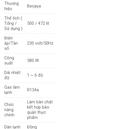
Thương
Berjaya
hiệu
Thể tích (
Tổng /
500 / 472 lít
Sử dụng )
Điện
áp/Tần
230 volt/50Hz
số
Công
580 W
suất
Dải nhiệt
1 ~ 6 độ
độ
Gas làm
R134a
lạnh
Làm bàn chặt
Chức
kết hợp bảo
năng
quản thực
chính
phẩm
Dàn lạnh
Đồng