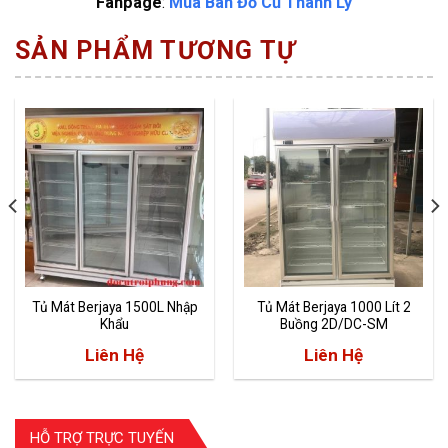
Fanpage
:
Mua Bán Đồ Cũ Thanh Lý
SẢN PHẨM TƯƠNG TỰ
Tủ Mát Berjaya 1500L Nhập
Tủ Mát Berjaya 1000 Lít 2
Khẩu
Buồng 2D/DC-SM
Liên Hệ
Liên Hệ
HỖ TRỢ TRỰC TUYẾN