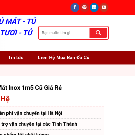
Ủ MÁT - TỦ
Tìm
TƯƠI - TỦ
kiếm:
Tin tức
Liên Hệ Mua Bán Đồ Cũ
át Inox 1m5 Cũ Giá Rẻ
 Hệ
ễn phí vận chuyển tại Hà Nội
 trợ vận chuyển tại các Tỉnh Thành
n phẩm tốt chất lượng