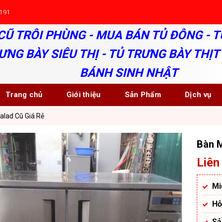
191
CŨ TRÔI PHÙNG - MUA BÁN TỦ ĐÔNG - T
ƯNG BÀY SIÊU THỊ - TỦ TRƯNG BÀY THỊT 
BÁNH SINH NHẬT
Trang chủ
Giới thiệu
Sản Phẩm
Dịch vụ
alad Cũ Giá Rẻ
Bàn M
Liên
Mi
Hỗ
Sả