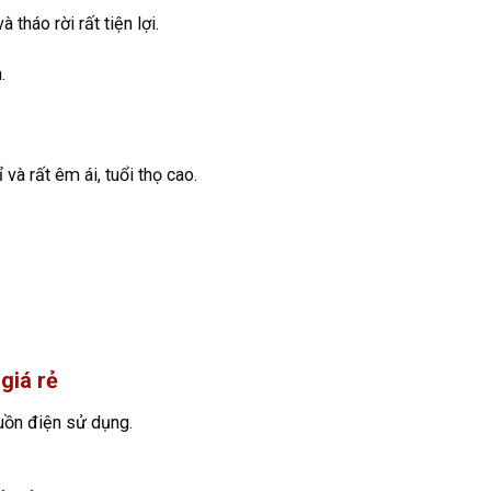
tháo rời rất tiện lợi.
.
và rất êm ái, tuổi thọ cao.
giá rẻ
uồn điện sử dụng.