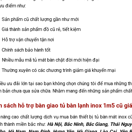
ưu điểm như:
Sản phẩm cũ chất lượng gần như mới
Giá thành sản phẩm đồ cũ rẻ, tiết kiệm
Hỗ trợ vận chuyển tận nơi
Chính sách bảo hành tốt
Nhiều mẫu mã tủ mát bàn chặt đời mới hiện đại
Thường xuyên có các chương trình giảm giá khuyến mại
iều ưu đãi lớn tại sao bạn không chọn chúng tôi để mua những th
 bản chưa qua sửa chữa. Nhằm mang đến những sản phẩm chất l
h sách hỗ trợ bàn giao tủ bàn lạnh inox 1m5 cũ giá
âng cao chất lượng dịch vụ mua bán thiết bị tủ bàn mát inox cũ 
nh thành miền bắc như:
Hà Nội, Bắc Ninh, Bắc Giang, Thái Nguy
họ, Hà Nam, Nam Định, Hưng Yên, Hà Giang, Lào Cai, Yên Bá