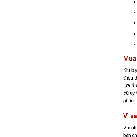
Mua 
Khi b
Điều đ
lựa đư
cũ
uy 
phẩm 
Vì s
Với nh
bàn ch