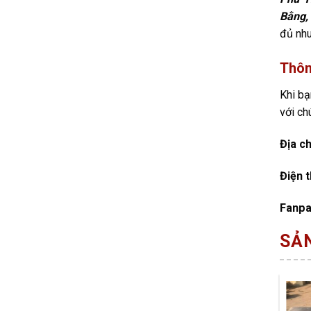
Bằng,
đủ nhu
Thôn
Khi bạ
với ch
Địa ch
Điện 
Fanp
SẢ