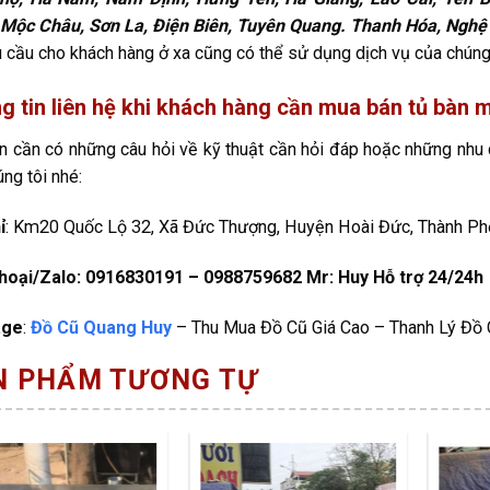
 Mộc Châu, Sơn La, Điện Biên, Tuyên Quang. Thanh Hóa, Nghệ 
 cầu cho khách hàng ở xa cũng có thể sử dụng dịch vụ của chúng 
g tin liên hệ khi khách hàng cần mua bán tủ bàn m
n cần có những câu hỏi về kỹ thuật cần hỏi đáp hoặc những nh
úng tôi nhé:
ỉ
: Km20 Quốc Lộ 32, Xã Đức Thượng, Huyện Hoài Đức, Thành Ph
thoại/Zalo: 0916830191 – 0988759682 Mr: Huy Hỗ trợ 24/24h
age
:
Đồ Cũ Quang Huy
– Thu Mua Đồ Cũ Giá Cao – Thanh Lý Đồ 
N PHẨM TƯƠNG TỰ