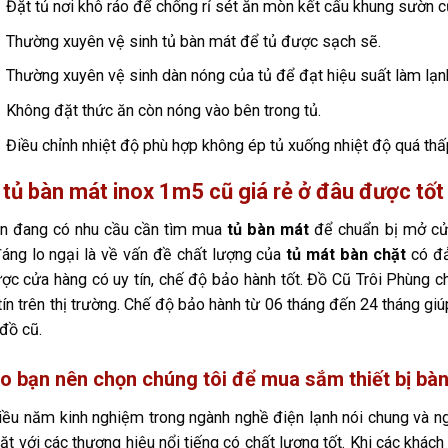
Đặt tủ nơi khô ráo để chống rỉ sét ăn mòn kết cấu khung sườn c
Thường xuyên vệ sinh tủ bàn mát để tủ được sạch sẽ.
Thường xuyên vệ sinh dàn nóng của tủ để đạt hiệu suất làm lạnh
Không đặt thức ăn còn nóng vào bên trong tủ.
Điều chỉnh nhiệt độ phù hợp không ép tủ xuống nhiệt độ quá thấ
tủ bàn mát inox 1m5 cũ giá rẻ ở đâu được tốt
ạn đang có nhu cầu cần tìm mua
tủ bàn mát
để chuẩn bị mở cử
áng lo ngại là về vấn đề chất lượng của
tủ mát bàn chặt
có đả
ợc cửa hàng có uy tín, chế độ bảo hành tốt. Đồ Cũ Trôi Phùng 
tín trên thị trường. Chế độ bảo hành từ 06 tháng đến 24 tháng gi
đồ cũ.
ao bạn nên chọn chúng tôi để mua sắm thiết bị bàn
iều năm kinh nghiệm trong ngành nghề điện lạnh nói chung và ng
ặt với các thương hiệu nổi tiếng có chất lượng tốt. Khi các khá