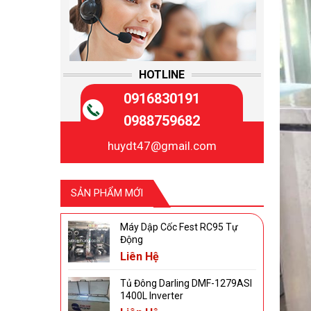
HOTLINE
0916830191
0988759682
huydt47@gmail.com
SẢN PHẨM MỚI
Máy Dập Cốc Fest RC95 Tự
Động
Liên Hệ
Tủ Đông Darling DMF-1279ASI
1400L Inverter