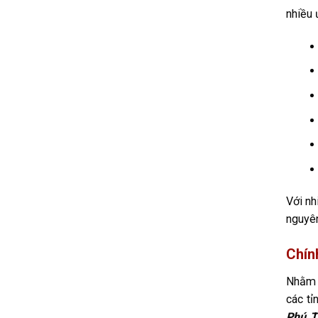
nhiều 
Với nh
nguyên
Chín
Nhằm n
các tỉ
Phú T