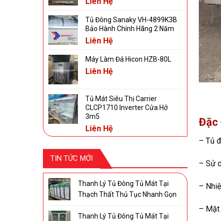
Liên Hệ
Tủ Đông Sanaky VH-4899K3B
Bảo Hành Chính Hãng 2 Năm
Liên Hệ
Máy Làm Đá Hicon HZB-80L
Liên Hệ
Tủ Mát Siêu Thị Carrier
CLCP1710 Inverter Cửa Hở
3m5
Đặc 
Liên Hệ
– Tủ đ
TIN TỨC MỚI
– Sử d
Thanh Lý Tủ Đông Tủ Mát Tại
– Nhiệ
Thạch Thất Thủ Tục Nhanh Gọn
– Mặt 
Thanh Lý Tủ Đông Tủ Mát Tại