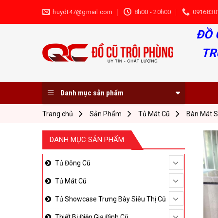
Skip
huydt47@gmail.com
8h00 - 20h00
0916830
to
content
ĐỒ 
TR
Danh mục sản phẩm
Trang chủ
Sản Phẩm
Tủ Mát Cũ
Bàn Mát S
DANH MỤC SẢN PHẨM
Tủ Đông Cũ
Tủ Mát Cũ
Tủ Showcase Trưng Bày Siêu Thị Cũ
Thiết Bị Điện Gia Đình Cũ