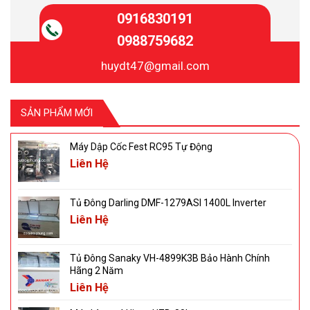
0916830191
0988759682
huydt47@gmail.com
SẢN PHẨM MỚI
Máy Dập Cốc Fest RC95 Tự Động
Liên Hệ
Tủ Đông Darling DMF-1279ASI 1400L Inverter
Liên Hệ
Tủ Đông Sanaky VH-4899K3B Bảo Hành Chính
Hãng 2 Năm
Liên Hệ