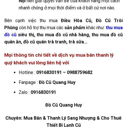
Nội
nên giải quyết vấn đề của khách hàng một cách
nhanh chóng ở mọi thời điểm và ở bất cứ nơi nào.
Bên cạnh việc thu mua
Điều Hòa Cũ, Đồ Cũ Trôi
Phùng
còn hỗ trợ thu mua các
sản phẩm
khác như:
thu mua
đồ cũ
siêu thị, thu mua đồ cũ nhà hàng, thu mua đồ cũ
quán ăn, đồ cũ quán trà tranh, trà sữa
…
Mọi thông tin chi tiết về dịch vụ mua bán thanh lý
quý khách vui lòng liên hệ với
Hotline :
0916830191 – 0988759682
Fanpage :
Đồ Cũ Quang Huy
Zalo :
0916830191
Đồ Cũ Quang Huy
Chuyên: Mua Bán & Thanh Lý Sang Nhượng & Cho Thuê
Thiết Bị Lạnh Cũ