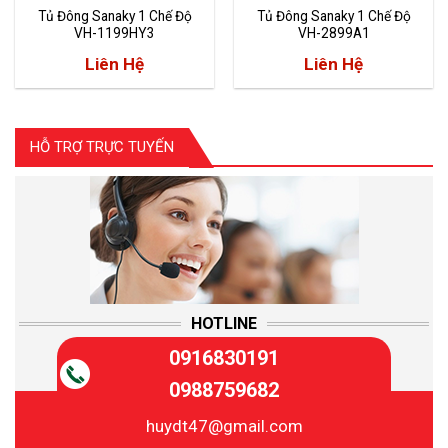
Tủ Đông Sanaky 1 Chế Độ
Tủ Đông Sanaky 1 Chế Độ
VH-1199HY3
VH-2899A1
Liên Hệ
Liên Hệ
HỖ TRỢ TRỰC TUYẾN
HOTLINE
0916830191
0988759682
huydt47@gmail.com