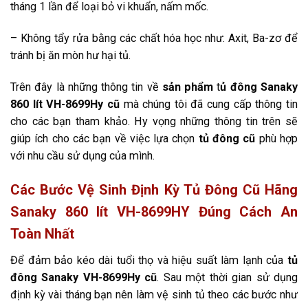
tháng 1 lần để loại bỏ vi khuẩn, nấm mốc.
– Không tẩy rửa bằng các chất hóa học như: Axit, Ba-zơ để
tránh bị ăn mòn hư hại tủ.
Trên đây là những thông tin về
sản phẩm
t
ủ đông Sanaky
860 lít VH-8699Hy
cũ
mà chúng tôi đã cung cấp thông tin
cho các bạn tham khảo. Hy vọng những thông tin trên sẽ
giúp ích cho các bạn về việc lựa chọn
tủ đông cũ
phù hợp
với nhu cầu sử dụng của mình.
Các Bước Vệ Sinh Định Kỳ Tủ Đông Cũ Hãng
Sanaky 860 lít VH-8699HY Đúng Cách An
Toàn Nhất
Để đảm bảo kéo dài tuổi thọ và hiệu suất làm lạnh của
tủ
đông Sanaky VH-8699Hy
cũ
. Sau một thời gian sử dụng
định kỳ vài tháng bạn nên làm vệ sinh tủ theo các bước như