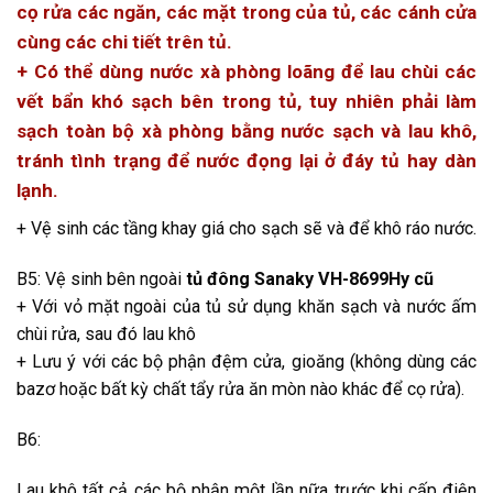
cọ rửa các ngăn, các mặt trong của tủ, các cánh cửa
cùng các chi tiết trên tủ.
+ Có thể dùng nước xà phòng loãng để lau chùi các
vết bẩn khó sạch bên trong tủ, tuy nhiên phải làm
sạch toàn bộ xà phòng bằng nước sạch và lau khô,
tránh tình trạng để nước đọng lại ở đáy tủ hay dàn
lạnh.
+ Vệ sinh các tầng khay giá cho sạch sẽ và để khô ráo nước.
B5: Vệ sinh bên ngoài
tủ đông Sanaky VH-8699Hy
cũ
+ Với vỏ mặt ngoài của tủ sử dụng khăn sạch và nước ấm
chùi rửa, sau đó lau khô
+ Lưu ý với các bộ phận đệm cửa, gioăng (không dùng các
bazơ hoặc bất kỳ chất tẩy rửa ăn mòn nào khác để cọ rửa).
B6:
Lau khô tất cả các bộ phận một lần nữa trước khi cấp điện