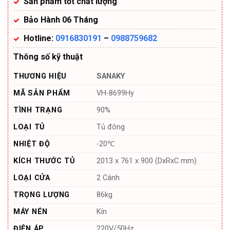
Sản phẩm tốt chất lượng
Bảo Hành 06 Tháng
Hotline:
0916830191
–
0988759682
Thông số kỹ thuật
THƯƠNG HIỆU
SANAKY
MÃ SẢN PHẨM
VH-8699Hy
TÌNH TRẠNG
90%
LOẠI TỦ
Tủ đông
NHIỆT ĐỘ
-20℃
KÍCH THƯỚC TỦ
2013 x 761 x 900 (DxRxC mm)
LOẠI CỬA
2 Cánh
TRỌNG LƯỢNG
86kg
MÁY NÉN
Kín
ĐIỆN ÁP
220V/50Hz