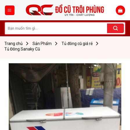
Skip
to
content
Tìm
kiếm:
Trang chủ
Sản Phẩm
Tủ đông cũ giá rẻ
Tủ Đông Sanaky Cũ