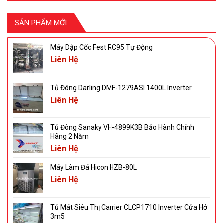
SẢN PHẨM MỚI
Máy Dập Cốc Fest RC95 Tự Động
Liên Hệ
Tủ Đông Darling DMF-1279ASI 1400L Inverter
Liên Hệ
Tủ Đông Sanaky VH-4899K3B Bảo Hành Chính
Hãng 2 Năm
Liên Hệ
Máy Làm Đá Hicon HZB-80L
Liên Hệ
Tủ Mát Siêu Thị Carrier CLCP1710 Inverter Cửa Hở
3m5