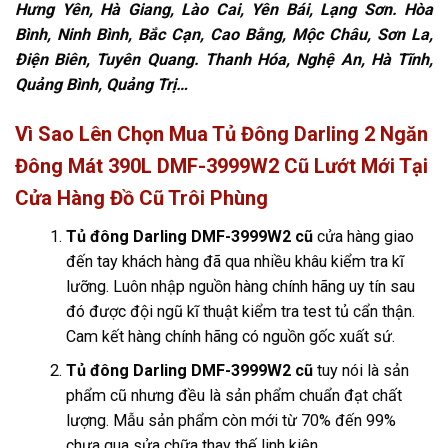
Hưng Yên, Hà Giang, Lào Cai, Yên Bái, Lạng Sơn. Hòa
Bình, Ninh Bình, Bắc Cạn, Cao Bằng, Mộc Châu, Sơn La,
Điện Biên, Tuyên Quang. Thanh Hóa, Nghệ An, Hà Tĩnh,
Quảng Bình, Quảng Trị…
Vì Sao Lên Chọn Mua Tủ Đông Darling 2 Ngăn
Đông Mát 390L DMF-3999W2 Cũ Lướt Mới Tại
Cửa Hàng Đồ Cũ Trôi Phùng
Tủ đông Darling DMF-3999W2 cũ
cửa hàng giao
đến tay khách hàng đã qua nhiều khâu kiểm tra kĩ
lưỡng. Luôn nhập nguồn hàng chính hãng uy tín sau
đó được đội ngũ kĩ thuật kiểm tra test tủ cẩn thận.
Cam kết hàng chính hãng có nguồn gốc xuất sứ.
Tủ đông Darling DMF-3999W2 cũ
tuy nói là sản
phẩm cũ nhưng đều là sản phẩm chuẩn đạt chất
lượng. Mẫu sản phẩm còn mới từ 70% đến 99%
chưa qua sửa chữa thay thế linh kiện.