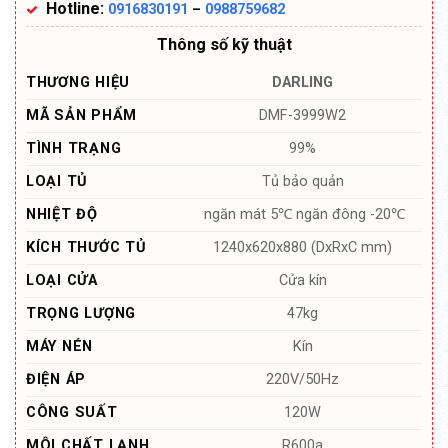
Hotline:
0916830191
–
0988759682
Thông số kỹ thuật
THƯƠNG HIỆU
DARLING
MÃ SẢN PHẨM
DMF-3999W2
TÌNH TRẠNG
99%
LOẠI TỦ
Tủ bảo quản
NHIỆT ĐỘ
ngăn mát 5℃ ngăn đông -20℃
KÍCH THƯỚC TỦ
1240x620x880 (DxRxC mm)
LOẠI CỬA
Cửa kín
TRỌNG LƯỢNG
47kg
MÁY NÉN
Kín
ĐIỆN ÁP
220V/50Hz
CÔNG SUẤT
120W
MÔI CHẤT LẠNH
R600a