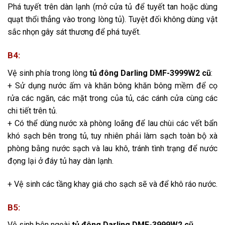
Phá tuyết trên dàn lạnh (mở cửa tủ để tuyết tan hoặc dùng
quạt thổi thẳng vào trong lòng tủ). Tuyệt đối không dùng vật
sắc nhọn gây sát thương để phá tuyết.
B4:
Vệ sinh phía trong lòng
tủ đông Darling DMF-3999W2 cũ
:
+ Sử dụng nước ấm và khăn bông khăn bông mềm để cọ
rửa các ngăn, các mặt trong của tủ, các cánh cửa cùng các
chi tiết trên tủ.
+ Có thể dùng nước xà phòng loãng để lau chùi các vết bẩn
khó sạch bên trong tủ, tuy nhiên phải làm sạch toàn bộ xà
phòng bằng nước sạch và lau khô, tránh tình trạng để nước
đọng lại ở đáy tủ hay dàn lạnh.
+ Vệ sinh các tầng khay giá cho sạch sẽ và để khô ráo nước.
B5:
Vệ sinh bên ngoài
tủ đông Darling DMF-3999W2 cũ