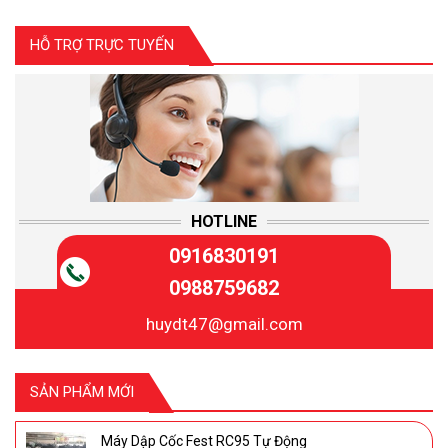
HỖ TRỢ TRỰC TUYẾN
HOTLINE
0916830191
0988759682
huydt47@gmail.com
SẢN PHẨM MỚI
Máy Dập Cốc Fest RC95 Tự Động