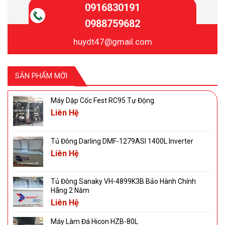
0916830191
0988759682
huydt47@gmail.com
SẢN PHẨM MỚI
Máy Dập Cốc Fest RC95 Tự Động
Liên Hệ
Tủ Đông Darling DMF-1279ASI 1400L Inverter
Liên Hệ
Tủ Đông Sanaky VH-4899K3B Bảo Hành Chính
Hãng 2 Năm
Liên Hệ
Máy Làm Đá Hicon HZB-80L