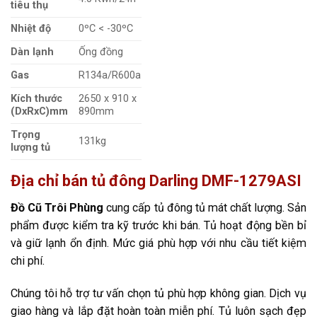
tiêu thụ
Nhiệt độ
0ºC < -30ºC
Dàn lạnh
Ống đồng
Gas
R134a/R600a
Kích thước
2650 x 910 x
(DxRxC)mm
890mm
Trọng
131kg
lượng tủ
Địa chỉ bán tủ đông
Darling DMF-1279ASI
Đồ Cũ Trôi Phùng
cung cấp tủ đông tủ mát chất lượng. Sản
phẩm được kiểm tra kỹ trước khi bán. Tủ hoạt động bền bỉ
và giữ lạnh ổn định. Mức giá phù hợp với nhu cầu tiết kiệm
chi phí.
Chúng tôi hỗ trợ tư vấn chọn tủ phù hợp không gian. Dịch vụ
giao hàng và lắp đặt hoàn toàn miễn phí. Tủ luôn sạch đẹp