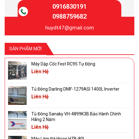
0916830191
0988759682
huydt47@gmail.com
SẢN PHẨM MỚI
Máy Dập Cốc Fest RC95 Tự Động
Liên Hệ
Tủ Đông Darling DMF-1279ASI 1400L Inverter
Liên Hệ
Tủ Đông Sanaky VH-4899K3B Bảo Hành Chính
Hãng 2 Năm
Liên Hệ
Máy Làm Đá Hicon HZB-80L