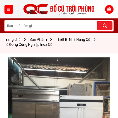
Skip
to
content
Tìm
kiếm:
Trang chủ
Sản Phẩm
Thiết Bị Nhà Hàng Cũ
Tủ Đông Công Nghiệp Inox Cũ