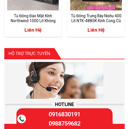
Tủ Đông Đảo Mặt Kính
Tủ Đông Trưng Bày Nishu 400
Northwind 1000 Lít Không
Lít NTK-488SK Kính Cong Cũ
Bám Tuyết
Lướt
Liên Hệ
Liên Hệ
HỖ TRỢ TRỰC TUYẾN
HOTLINE
0916830191
0988759682