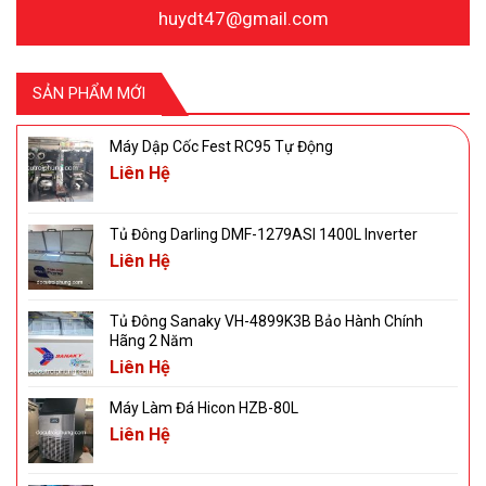
huydt47@gmail.com
SẢN PHẨM MỚI
Máy Dập Cốc Fest RC95 Tự Động
Liên Hệ
Tủ Đông Darling DMF-1279ASI 1400L Inverter
Liên Hệ
Tủ Đông Sanaky VH-4899K3B Bảo Hành Chính
Hãng 2 Năm
Liên Hệ
Máy Làm Đá Hicon HZB-80L
Liên Hệ