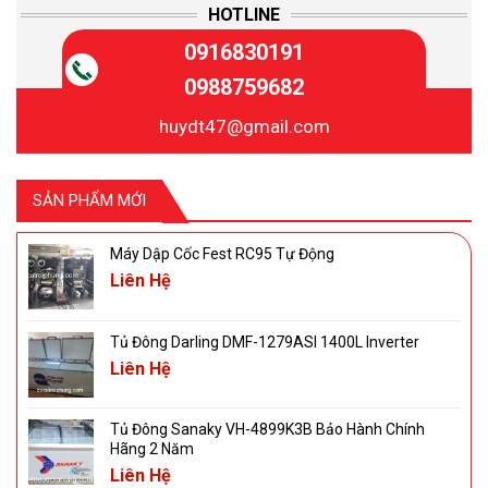
HOTLINE
0916830191
0988759682
huydt47@gmail.com
SẢN PHẨM MỚI
Máy Dập Cốc Fest RC95 Tự Động
Liên Hệ
Tủ Đông Darling DMF-1279ASI 1400L Inverter
Liên Hệ
Tủ Đông Sanaky VH-4899K3B Bảo Hành Chính
Hãng 2 Năm
Liên Hệ