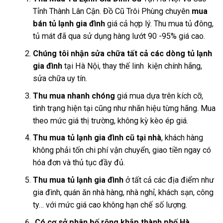
Tỉnh Thành Lân Cận. Đồ Cũ Trôi Phùng chuyên
mua
bán tủ lạnh gia đình
giá cả hợp lý. Thu mua tủ đông,
tủ mát đã qua sử dụng hàng lướt 90 -95% giá cao.
Chúng tôi nhận sửa chữa tất cả các dòng tủ lạnh
gia đình
tại Hà Nội, thay thế linh kiện chính hãng,
sửa chữa uy tín.
Thu mua nhanh chóng
giá mua dựa trên kích cỡ,
tình trạng hiện tại cũng như nhãn hiệu từng hãng. Mua
theo mức giá thị trường, không kỳ kèo ép giá.
Thu mua tủ lạnh gia đình cũ tại nhà
, khách hàng
không phải tốn chi phí vận chuyển, giao tiền ngay có
hóa đơn và thủ tục đầy đủ.
Thu mua tủ lạnh gia đình
ở tất cả các địa điểm như
gia đình, quán ăn nhà hàng, nhà nghỉ, khách sạn, công
ty… với mức giá cao không hạn chế số lượng.
Có cơ sở phân bố rộng khắp thành phố Hà