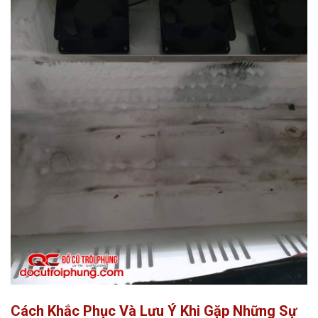
Cách Khắc Phục Và Lưu Ý Khi Gặp Những Sự