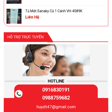
Tủ Mát Sanaky Cũ 1 Cánh VH-4089K
Liên Hệ
HỖ TRỢ TRỰC TUYẾN
HOTLINE
0916830191
0988759682
huydt47@gmail.com