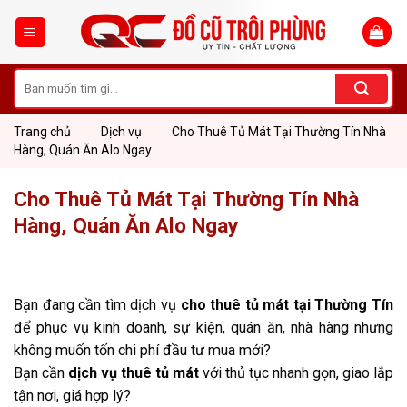
Skip
to
content
Tìm
kiếm:
Trang chủ
Dịch vụ
Cho Thuê Tủ Mát Tại Thường Tín Nhà
Hàng, Quán Ăn Alo Ngay
Cho Thuê Tủ Mát Tại Thường Tín Nhà
Hàng, Quán Ăn Alo Ngay
Bạn đang cần tìm dịch vụ
cho
thuê tủ mát
tại Thường Tín
để phục vụ kinh doanh, sự kiện, quán ăn, nhà hàng nhưng
không muốn tốn chi phí đầu tư mua mới?
Bạn cần
dịch vụ thuê tủ mát
với thủ tục nhanh gọn, giao lắp
tận nơi, giá hợp lý?