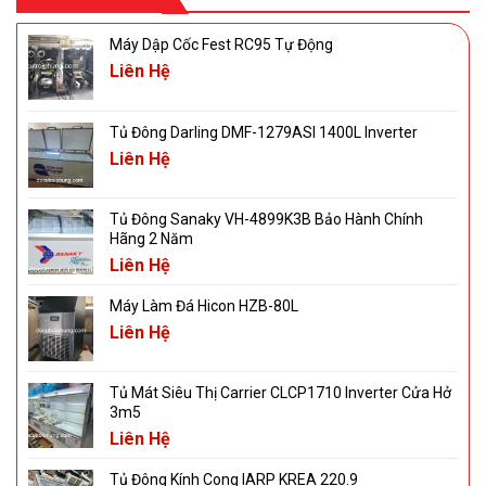
Máy Dập Cốc Fest RC95 Tự Động
Liên Hệ
Tủ Đông Darling DMF-1279ASI 1400L Inverter
Liên Hệ
Tủ Đông Sanaky VH-4899K3B Bảo Hành Chính
Hãng 2 Năm
Liên Hệ
Máy Làm Đá Hicon HZB-80L
Liên Hệ
Tủ Mát Siêu Thị Carrier CLCP1710 Inverter Cửa Hở
3m5
Liên Hệ
Tủ Đông Kính Cong IARP KREA 220.9