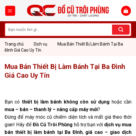
Skip
to
content
Tìm
kiếm:
Trang chủ
Dịch vụ
Mua Bán Thiết Bị Làm Bánh Tại Ba
Đình Giá Cao Uy Tín
Mua Bán Thiết Bị Làm Bánh Tại Ba Đình
Giá Cao Uy Tín
Bạn có
thiết bị làm bánh không còn sử dụng
hoặc cần
mua – bán – thanh lý – nâng cấp máy mới
?
Đừng để máy móc cũ chiếm diện tích và mất giá theo thời
gian! Hãy để
Đồ Cũ Trôi Phùng
hỗ trợ bạn với
dịch vụ mua
bán thiết bị làm bánh tại Ba Đình
,
giá cao – giao dịch