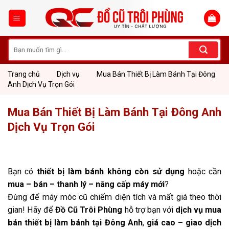
Skip
to
content
Tìm
kiếm:
Trang chủ
Dịch vụ
Mua Bán Thiết Bị Làm Bánh Tại Đông
Anh Dịch Vụ Trọn Gói
Mua Bán Thiết Bị Làm Bánh Tại Đông Anh
Dịch Vụ Trọn Gói
Bạn có
thiết bị làm bánh không còn sử dụng
hoặc cần
mua – bán – thanh lý – nâng cấp máy mới
?
Đừng để máy móc cũ chiếm diện tích và mất giá theo thời
gian! Hãy để
Đồ Cũ Trôi Phùng
hỗ trợ bạn với
dịch vụ mua
bán thiết bị làm bánh tại Đông Anh
,
giá cao – giao dịch