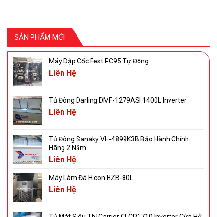
SẢN PHẨM MỚI
Máy Dập Cốc Fest RC95 Tự Động
Liên Hệ
Tủ Đông Darling DMF-1279ASI 1400L Inverter
Liên Hệ
Tủ Đông Sanaky VH-4899K3B Bảo Hành Chính
Hãng 2 Năm
Liên Hệ
Máy Làm Đá Hicon HZB-80L
Liên Hệ
Tủ Mát Siêu Thị Carrier CLCP1710 Inverter Cửa Hở