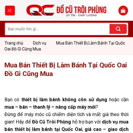
Skip
to
content
Tìm
kiếm:
Trang chủ
Dịch vụ
Mua Bán Thiết Bị Làm Bánh Tại Quốc
Oai Đồ Gì Cũng Mua
Mua Bán Thiết Bị Làm Bánh Tại Quốc Oai
Đồ Gì Cũng Mua
Bạn có
thiết bị làm bánh không còn sử dụng
hoặc cần
mua – bán – thanh lý – nâng cấp máy mới
?
Đừng để máy móc cũ chiếm diện tích và mất giá theo thời
gian! Hãy để
Đồ Cũ Trôi Phùng
hỗ trợ bạn với
dịch vụ mua
bán thiết bị làm bánh tại Quốc Oai
,
giá cao – giao dịch