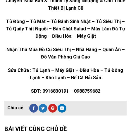
Chuyên: Mua Bán & Thanh Lý Sang Nhượng & Cho Thuê
Thiết Bị Lạnh Cũ
Tủ Đông – Tủ Mát – Tủ Bánh Sinh Nhật – Tủ Siêu Thị –
Tủ Quầy Thịt Nguội – Bàn Chặt Salad – Máy Làm Đá Tự
Động – Điều Hòa – Máy Giặt
Nhận Thu Mua Đồ Cũ Siêu Thị – Nhà Hàng – Quán Ăn –
Đồ Văn Phòng Giá Cao
Sửa Chữa : Tủ Lạnh – Máy Giặt – Điều Hòa – Tủ Đông
Lạnh – Kho Lạnh – Bể Cá Hải Sản
SDT: 0916830191 – 0988759682
BÀI VIẾT CÙNG CHỦ ĐỀ