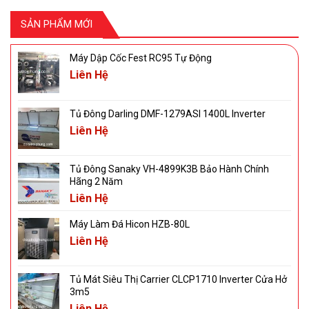
SẢN PHẨM MỚI
Máy Dập Cốc Fest RC95 Tự Động
Liên Hệ
Tủ Đông Darling DMF-1279ASI 1400L Inverter
Liên Hệ
Tủ Đông Sanaky VH-4899K3B Bảo Hành Chính
Hãng 2 Năm
Liên Hệ
Máy Làm Đá Hicon HZB-80L
Liên Hệ
Tủ Mát Siêu Thị Carrier CLCP1710 Inverter Cửa Hở
3m5
Liên Hệ