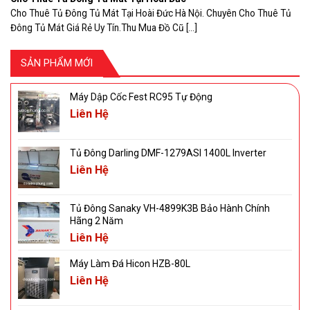
Cho Thuê Tủ Đông Tủ Mát Tại Hoài Đức Hà Nội. Chuyên Cho Thuê Tủ
Đông Tủ Mát Giá Rẻ Uy Tín.Thu Mua Đồ Cũ [...]
SẢN PHẨM MỚI
Máy Dập Cốc Fest RC95 Tự Động
Liên Hệ
Tủ Đông Darling DMF-1279ASI 1400L Inverter
Liên Hệ
Tủ Đông Sanaky VH-4899K3B Bảo Hành Chính
Hãng 2 Năm
Liên Hệ
Máy Làm Đá Hicon HZB-80L
Liên Hệ