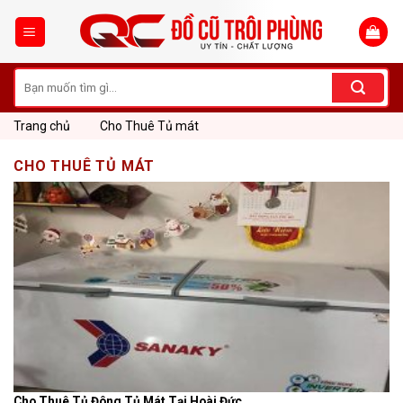
Skip
to
content
Tìm
kiếm:
Trang chủ
Cho Thuê Tủ mát
CHO THUÊ TỦ MÁT
Cho Thuê Tủ Đông Tủ Mát Tại Hoài Đức