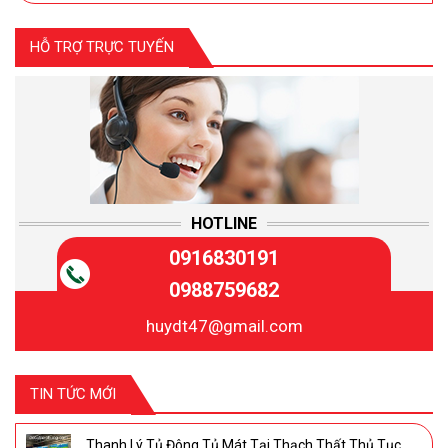
HỖ TRỢ TRỰC TUYẾN
HOTLINE
0916830191
0988759682
huydt47@gmail.com
TIN TỨC MỚI
Thanh Lý Tủ Đông Tủ Mát Tại Thạch Thất Thủ Tục