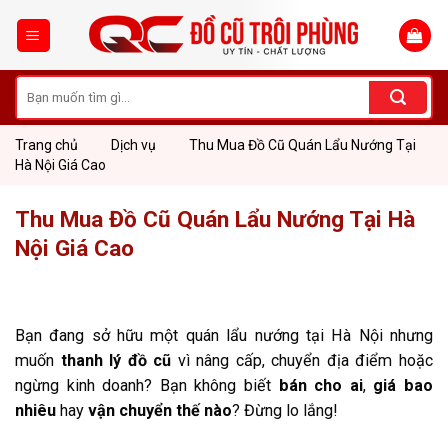
Skip
to
content
Tìm
kiếm:
Trang chủ
Dịch vụ
Thu Mua Đồ Cũ Quán Lẩu Nướng Tại
Hà Nội Giá Cao
Thu Mua Đồ Cũ Quán Lẩu Nướng Tại Hà
Nội Giá Cao
Bạn đang sở hữu một quán lẩu nướng tại Hà Nội nhưng
muốn
thanh lý đồ cũ
vì nâng cấp, chuyển địa điểm hoặc
ngừng kinh doanh? Bạn không biết
bán cho ai
,
giá bao
nhiêu
hay
vận chuyển thế nào
? Đừng lo lắng!