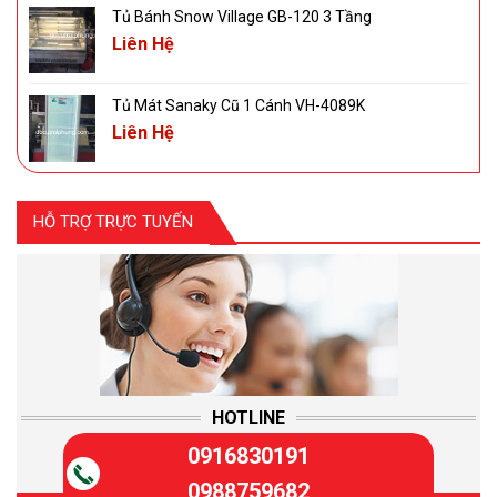
Tủ Bánh Snow Village GB-120 3 Tầng
Liên Hệ
Tủ Mát Sanaky Cũ 1 Cánh VH-4089K
Liên Hệ
HỖ TRỢ TRỰC TUYẾN
HOTLINE
0916830191
0988759682