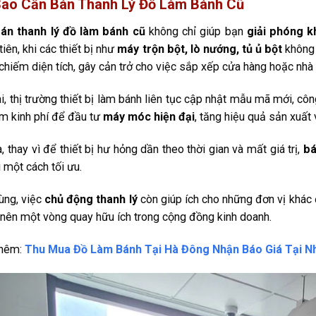
Sao Cần Bán Thanh Lý Đồ Làm Bánh Cũ
án thanh lý đồ làm bánh cũ
không chỉ giúp bạn
giải phóng k
tiên, khi các thiết bị như
máy trộn bột, lò nướng, tủ ủ bột
không 
 chiếm diện tích, gây cản trở cho việc sắp xếp cửa hàng hoặc nhà
i, thị trường thiết bị làm bánh liên tục cập nhật mẫu mã mới, côn
m kinh phí để đầu tư
máy móc hiện đại
, tăng hiệu quả sản xuất
, thay vì để thiết bị hư hỏng dần theo thời gian và mất giá trị,
b
i một cách tối ưu.
ùng, việc
chủ động thanh lý
còn giúp ích cho những đơn vị khác 
o nên một vòng quay hữu ích trong cộng đồng kinh doanh.
hêm:
Thu Mua Đồ Làm Bánh Tại Hà Đông Nhận Báo Giá Tại N