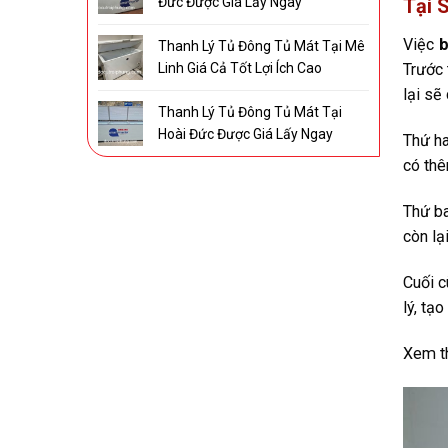
Đức Được Giá Lấy Ngay
Tại 
Việc
b
Thanh Lý Tủ Đông Tủ Mát Tại Mê
Linh Giá Cả Tốt Lợi Ích Cao
Trước 
lại sẽ
Thanh Lý Tủ Đông Tủ Mát Tại
Hoài Đức Được Giá Lấy Ngay
Thứ ha
có thê
Thứ ba
còn lạ
Cuối c
lý, tạ
Xem t