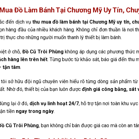
Mua Đồ Làm Bánh Tại Chương Mỹ Uy Tín, Chu
ắc đến dịch vụ
thu mua đồ làm bánh tại Chương Mỹ uy tín, ch
ọn hàng đầu của nhiều khách hàng. Không chỉ đơn thuần là nơi t
á trị thực cho những người muốn thanh lý thiết bị làm bánh.
iệt ở chỗ,
Đồ Cũ Trôi Phùng
không áp dụng các phương thức m
ách hàng lên trên hết
. Từng bước từ khảo sát, báo giá đến thu
– tận tâm
.
tôi sở hữu đội ngũ chuyên viên hiểu rõ từng dòng sản phẩm t
ất. Nhờ đó, thiết bị của bạn luôn được
định giá công bằng, sát v
ừng lại ở đó,
dịch vụ linh hoạt 24/7
, hỗ trợ tận nơi toàn khu v
ận tiền
ngay trong ngày
.
Đồ Cũ Trôi Phùng
, bạn không chỉ bán được giá cao mà còn an tâ