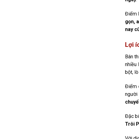
Điểm 
gọn, 
nay c
Lợi 
Bán th
nhiều 
bột, l
Điểm 
người
chuyể
Đặc bi
Trôi 
Với dị