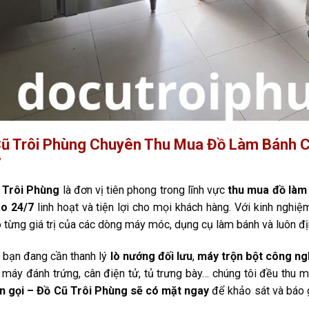
ũ Trôi Phùng Chuyên Thu Mua Đồ Làm Bánh C
7
 Trôi Phùng
là đơn vị tiên phong trong lĩnh vực
thu mua đồ làm
ao 24/7
linh hoạt và tiện lợi cho mọi khách hàng. Với kinh nghiệ
õ từng giá trị của các dòng máy móc, dụng cụ làm bánh và luôn đ
 bạn đang cần thanh lý
lò nướng đối lưu
,
máy trộn bột công ng
 máy đánh trứng, cân điện tử, tủ trưng bày… chúng tôi đều thu m
ần gọi – Đồ Cũ Trôi Phùng sẽ có mặt ngay
để khảo sát và báo g