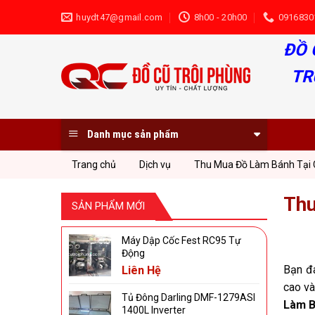
Skip
huydt47@gmail.com
8h00 - 20h00
0916830
to
content
ĐỒ 
TR
Danh mục sản phẩm
Trang chủ
Dịch vụ
Thu Mua Đồ Làm Bánh Tại 
Thu
SẢN PHẨM MỚI
Máy Dập Cốc Fest RC95 Tự
Động
Bạn đa
Liên Hệ
cao và
Tủ Đông Darling DMF-1279ASI
Làm B
1400L Inverter