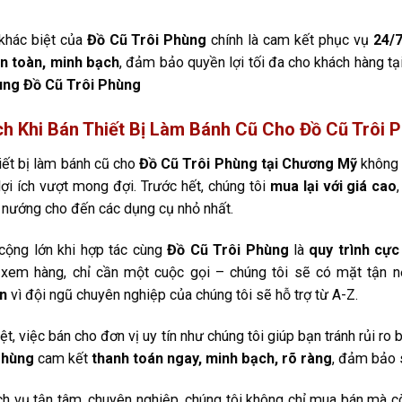
khác biệt của
Đồ Cũ Trôi Phùng
chính là cam kết phục vụ
24/
an toàn, minh bạch
, đảm bảo quyền lợi tối đa cho khách hàng t
ùng Đồ Cũ Trôi Phùng
ích Khi Bán Thiết Bị Làm Bánh Cũ Cho Đồ Cũ Trôi
iết bị làm bánh cũ cho
Đồ Cũ Trôi Phùng tại Chương Mỹ
không 
lợi ích vượt mong đợi. Trước hết, chúng tôi
mua lại với giá cao
ò nướng cho đến các dụng cụ nhỏ nhất.
cộng lớn khi hợp tác cùng
Đồ Cũ Trôi Phùng
là
quy trình cự
 xem hàng, chỉ cần một cuộc gọi – chúng tôi sẽ có mặt tận n
n
vì đội ngũ chuyên nghiệp của chúng tôi sẽ hỗ trợ từ A-Z.
ệt, việc bán cho đơn vị uy tín như chúng tôi giúp bạn tránh rủi r
Phùng
cam kết
thanh toán ngay, minh bạch, rõ ràng
, đảm bảo 
ch vụ tận tâm, chuyên nghiệp, chúng tôi không chỉ mua bán mà còn