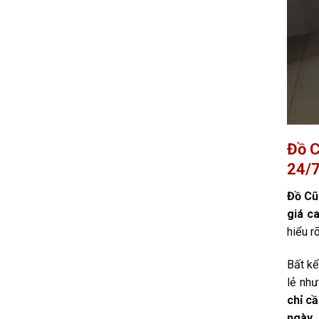
Đồ C
24/
Đồ Cũ
giá c
hiểu r
Bất kể
lẻ như
chỉ c
ngày
.