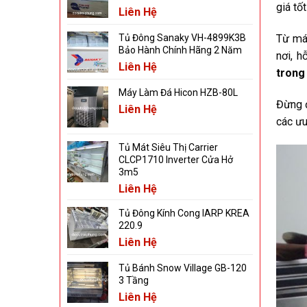
giá tốt
Liên Hệ
Tủ Đông Sanaky VH-4899K3B
Từ máy
Bảo Hành Chính Hãng 2 Năm
nơi, h
Liên Hệ
trong
Máy Làm Đá Hicon HZB-80L
Đừng đ
Liên Hệ
các ưu
Tủ Mát Siêu Thị Carrier
CLCP1710 Inverter Cửa Hở
3m5
Liên Hệ
Tủ Đông Kính Cong IARP KREA
220.9
Liên Hệ
Tủ Bánh Snow Village GB-120
3 Tầng
Liên Hệ