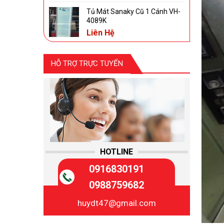
Tủ Mát Sanaky Cũ 1 Cánh VH-
4089K
Liên Hệ
HỖ TRỢ TRỰC TUYẾN
HOTLINE
0916830191
0988759682
huydt47@gmail.com