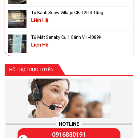
Tủ Bánh Snow Village GB-120 3 Tầng
Liên Hệ
Tủ Mát Sanaky Cũ 1 Cánh VH-4089K
Liên Hệ
HỖ TRỢ TRỰC TUYẾN
HOTLINE
0916830191