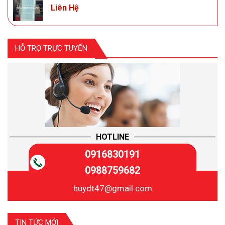
Liên Hệ
HỖ TRỢ TRỰC TUYẾN
HOTLINE
0916830191
0988759682
huydt47@gmail.com
TIN TỨC MỚI