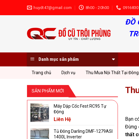
Skip
huydt47@gmail.com
8h00 - 20h00
0916830
to
content
ĐỒ 
TR
Danh mục sản phẩm
Trang chủ
Dịch vụ
Thu Mua Nội Thất Tại Đông
Thu
SẢN PHẨM MỚI
Máy Dập Cốc Fest RC95 Tự
Động
Bạn c
Liên Hệ
Đừng đ
Tủ Đông Darling DMF-1279ASI
thất 
1400L Inverter