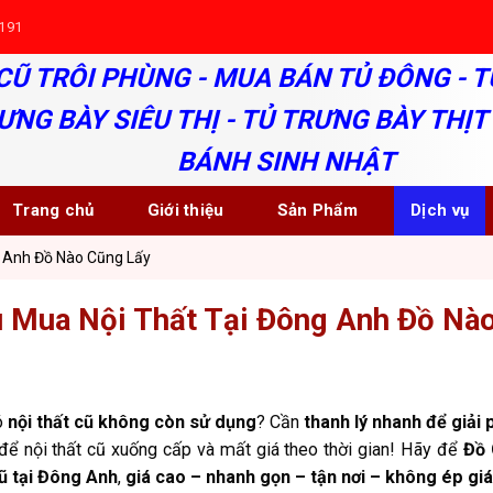
191
CŨ TRÔI PHÙNG - MUA BÁN TỦ ĐÔNG - T
ƯNG BÀY SIÊU THỊ - TỦ TRƯNG BÀY THỊT 
BÁNH SINH NHẬT
Trang chủ
Giới thiệu
Sản Phẩm
Dịch vụ
 Anh Đồ Nào Cũng Lấy
 Mua Nội Thất Tại Đông Anh Đồ Nà
ó
nội thất cũ không còn sử dụng
? Cần
thanh lý nhanh để giải
ể nội thất cũ xuống cấp và mất giá theo thời gian! Hãy để
Đồ 
cũ tại Đông Anh
,
giá cao – nhanh gọn – tận nơi – không ép giá