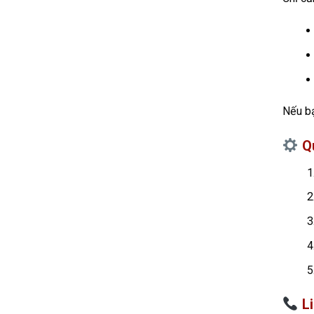
Nếu bạ
Q
L