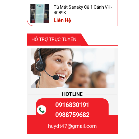
Tủ Mát Sanaky Cũ 1 Cánh VH-
4089K
Liên Hệ
HỖ TRỢ TRỰC TUYẾN
HOTLINE
0916830191
0988759682
huydt47@gmail.com