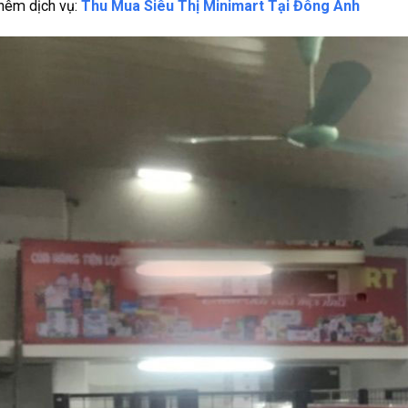
hêm dịch vụ:
Thu Mua Siêu Thị Minimart Tại Đông Anh