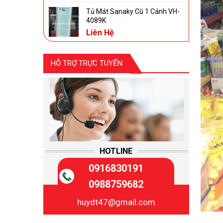
Tủ Mát Sanaky Cũ 1 Cánh VH-
4089K
Liên Hệ
HỖ TRỢ TRỰC TUYẾN
HOTLINE
0916830191
0988759682
huydt47@gmail.com