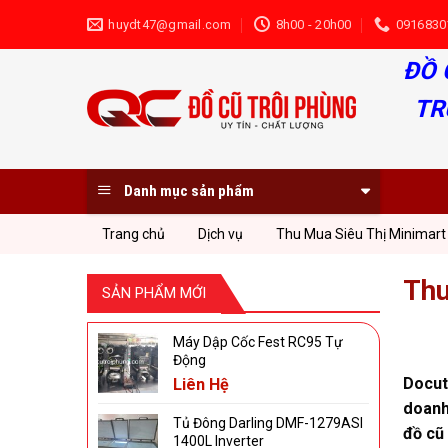
Skip
huydt47@gmail.com
8h00 - 20h00
0916830
to
content
ĐỒ 
TR
Danh mục sản phẩm
Trang chủ
Dịch vụ
Thu Mua Siêu Thị Minimart
Thu
SẢN PHẨM MỚI
Máy Dập Cốc Fest RC95 Tự
Động
Docut
Liên Hệ
doanh
Tủ Đông Darling DMF-1279ASI
đồ cũ 
1400L Inverter