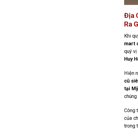
Địa 
Ra G
Khi qu
mart 
quý vị
Huy H
Hiện n
cũ siê
tại M
chúng 
Công t
của ch
trong 