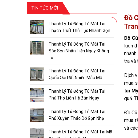
TIN TỨC MỚI
Đồ C
Thanh Lý Tủ Đông Tủ Mát Tại
Tra
Thạch Thất Thủ Tục Nhanh Gọn
Đồ Cũ
Thanh Lý Tủ Đông Tủ Mát Tại
luôn đ
Sóc Sơn Nhận Tiền Ngay Không
nhanh 
Lo
tra và
Thanh Lý Tủ Đông Tủ Mát Tại
Dịch v
Quốc Oai Rất Nhiều Mẫu Mã
mua si
tại M
Thanh Lý Tủ Đông Tủ Mát Tại
quả. T
Phú Thọ Liên Hệ Bán Ngay
Thanh Lý Tủ Đông Tủ Mát Tại
Đồ Cũ 
Phú Xuyên Tháo Dỡ Gọn Nhẹ
mua rấ
và các
Thanh Lý Tủ Đông Tủ Mát Tại Mỹ