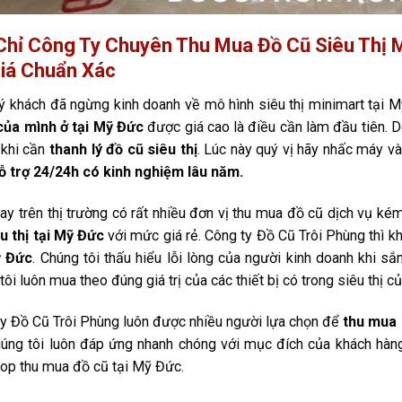
Chỉ Công Ty Chuyên Thu Mua Đồ Cũ Siêu Thị 
iá Chuẩn Xác
ý khách đã ngừng kinh doanh về mô hình siêu thị minimart tại M
của mình ở tại Mỹ Đức
được giá cao là điều cần làm đầu tiên. 
 khi cần
thanh lý đồ cũ siêu thị
. Lúc này quý vị hãy nhấc máy và
ỗ trợ 24/24h có kinh nghiệm lâu năm.
ay trên thị trường có rất nhiều đơn vị thu mua đồ cũ dịch vụ ké
u thị tại Mỹ Đức
với mức giá rẻ. Công ty Đồ Cũ Trôi Phùng thì 
ỹ Đức
. Chúng tôi thấu hiểu lỗi lòng của người kinh doanh khi sắ
tôi luôn mua theo đúng giá trị của các thiết bị có trong siêu thị c
y Đồ Cũ Trôi Phùng luôn được nhiều người lựa chọn để
thu mua 
úng tôi luôn đáp ứng nhanh chóng với mục đích của khách hàng. 
top thu mua đồ cũ tại Mỹ Đức.