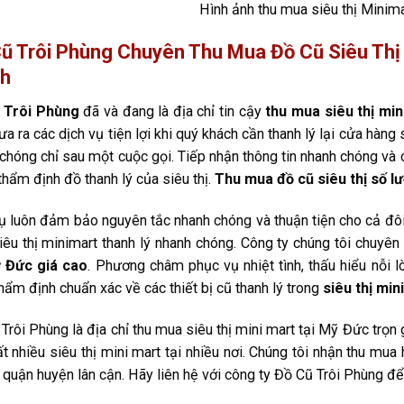
Hình ảnh thu mua siêu thị Minim
ũ Trôi Phùng Chuyên Thu Mua Đồ Cũ Siêu Thị
nh
 Trôi Phùng
đã và đang là địa chỉ tin cậy
thu mua siêu thị mi
ưa ra các dịch vụ tiện lợi khi quý khách cần thanh lý lại cửa hàn
chóng chỉ sau một cuộc gọi. Tiếp nhận thông tin nhanh chóng và 
 thẩm định đồ thanh lý của siêu thị.
Thu mua đồ cũ siêu thị số l
ụ luôn đảm bảo nguyên tắc nhanh chóng và thuận tiện cho cả đôi 
êu thị minimart thanh lý nhanh chóng. Công ty chúng tôi chuyên
ỹ Đức giá cao
. Phương châm phục vụ nhiệt tình, thấu hiểu nỗi 
hẩm định chuẩn xác về các thiết bị cũ thanh lý trong
siêu thị min
Trôi Phùng là địa chỉ thu mua siêu thị mini mart tại Mỹ Đức trọn g
t nhiều siêu thị mini mart tại nhiều nơi. Chúng tôi nhận thu mua
 quận huyện lân cận. Hãy liên hệ với công ty Đồ Cũ Trôi Phùng để