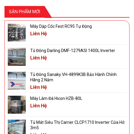
SẢN PHẨM MỚI
Máy Dập Cốc Fest RC95 Tự Động
Liên Hệ
Tủ Đông Darling DMF-1279ASI 1400L Inverter
Liên Hệ
Tủ Đông Sanaky VH-4899K3B Bảo Hành Chính
Hãng 2 Năm
Liên Hệ
Máy Làm Đá Hicon HZB-80L
Liên Hệ
Tủ Mát Siêu Thị Carrier CLCP1710 Inverter Cửa Hở
3m5