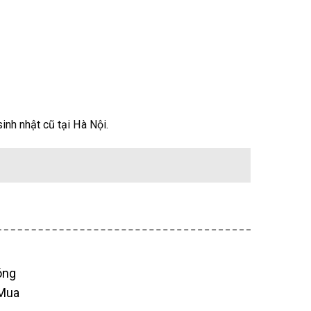
inh nhật cũ tại Hà Nội.
óng
 Mua