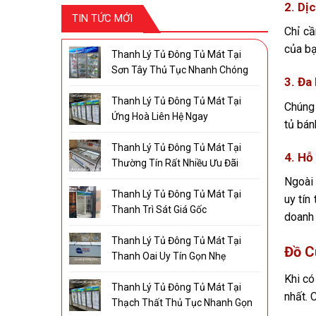
2. Dị
TIN TỨC MỚI
Chỉ cầ
của bạ
Thanh Lý Tủ Đông Tủ Mát Tại
Sơn Tây Thủ Tục Nhanh Chóng
3. Đa
Thanh Lý Tủ Đông Tủ Mát Tại
Chúng 
Ứng Hoà Liên Hệ Ngay
tủ bán
Thanh Lý Tủ Đông Tủ Mát Tại
4. Hỗ
Thường Tín Rất Nhiều Ưu Đãi
Ngoài 
Thanh Lý Tủ Đông Tủ Mát Tại
uy tín
Thanh Trì Sát Giá Gốc
doanh 
Thanh Lý Tủ Đông Tủ Mát Tại
Đồ C
Thanh Oai Uy Tín Gọn Nhẹ
Khi có
Thanh Lý Tủ Đông Tủ Mát Tại
nhất. 
Thạch Thất Thủ Tục Nhanh Gọn