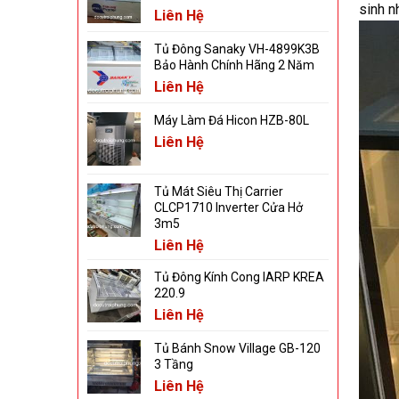
sinh n
Liên Hệ
Tủ Đông Sanaky VH-4899K3B
Bảo Hành Chính Hãng 2 Năm
Liên Hệ
Máy Làm Đá Hicon HZB-80L
Liên Hệ
Tủ Mát Siêu Thị Carrier
CLCP1710 Inverter Cửa Hở
3m5
Liên Hệ
Tủ Đông Kính Cong IARP KREA
220.9
Liên Hệ
Tủ Bánh Snow Village GB-120
3 Tầng
Liên Hệ