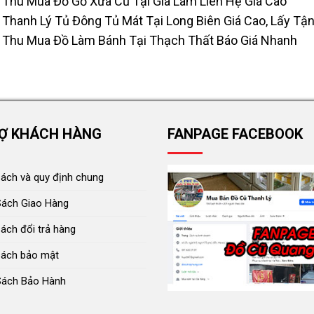
Thu Mua Đồ Gỗ Xưa Cũ Tại Gia Lâm Liên Hệ Giá Cao
Thanh Lý Tủ Đông Tủ Mát Tại Long Biên Giá Cao, Lấy Tận
Thu Mua Đồ Làm Bánh Tại Thạch Thất Báo Giá Nhanh
Ợ KHÁCH HÀNG
FANPAGE FACEBOOK
sách và quy định chung
Sách Giao Hàng
ách đổi trả hàng
sách bảo mật
Sách Bảo Hành