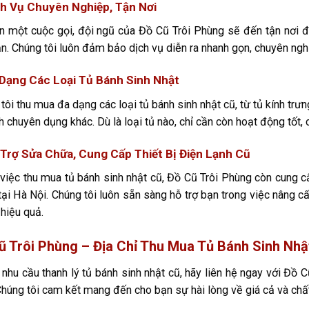
ch Vụ Chuyên Nghiệp, Tận Nơi
n một cuộc gọi, đội ngũ của Đồ Cũ Trôi Phùng sẽ đến tận nơi để
n. Chúng tôi luôn đảm bảo dịch vụ diễn ra nhanh gọn, chuyên ng
 Dạng Các Loại Tủ Bánh Sinh Nhật
tôi thu mua đa dạng các loại tủ bánh sinh nhật cũ, từ tủ kính trư
h chuyên dụng khác. Dù là loại tủ nào, chỉ cần còn hoạt động tốt, 
 Trợ Sửa Chữa, Cung Cấp Thiết Bị Điện Lạnh Cũ
việc thu mua tủ bánh sinh nhật cũ, Đồ Cũ Trôi Phùng còn cung cấ
 tại Hà Nội. Chúng tôi luôn sẵn sàng hỗ trợ bạn trong việc nâng 
hiệu quả.
ũ Trôi Phùng – Địa Chỉ Thu Mua Tủ Bánh Sinh Nhậ
 nhu cầu thanh lý tủ bánh sinh nhật cũ, hãy liên hệ ngay với Đồ
Chúng tôi cam kết mang đến cho bạn sự hài lòng về giá cả và chất