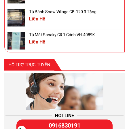
Tủ Bánh Snow Village GB-120 3 Tầng
Liên Hệ
Tủ Mát Sanaky Cũ 1 Cánh VH-4089K
Liên Hệ
HỖ TRỢ TRỰC TUYẾN
HOTLINE
0916830191