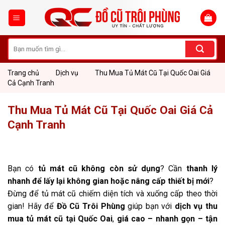
Skip
to
content
Tìm
kiếm:
Trang chủ
Dịch vụ
Thu Mua Tủ Mát Cũ Tại Quốc Oai Giá
Cả Cạnh Tranh
Thu Mua Tủ Mát Cũ Tại Quốc Oai Giá Cả
Cạnh Tranh
Bạn có
tủ mát cũ không còn sử dụng
? Cần
thanh lý
nhanh để lấy lại không gian hoặc nâng cấp thiết bị mới
?
Đừng để tủ mát cũ chiếm diện tích và xuống cấp theo thời
gian! Hãy để
Đồ Cũ Trôi Phùng
giúp bạn với
dịch vụ thu
mua tủ mát cũ tại Quốc Oai
,
giá cao – nhanh gọn – tận