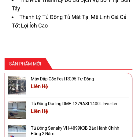
Tây
Thanh Lý Tủ Đông Tủ Mát Tại Mê Linh Giá Cả
Tốt Lợi Ích Cao
SẢN PHẨM MỚI
Máy Dập Cốc Fest RC95 Tự Động
Liên Hệ
Tủ Đông Darling DMF-1279ASI 1400L Inverter
Liên Hệ
Tủ Đông Sanaky VH-4899K3B Bảo Hành Chính
Hãng 2 Năm