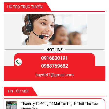
HỖ TRỢ TRỰC TUYẾN
HOTLINE
0916830191
0988759682
huydt47@gmail.com
TIN TỨC MỚI
Thanh Lý Tủ Đông Tủ Mát Tại Thạch Thất Thủ Tục
Nhanh Gọn