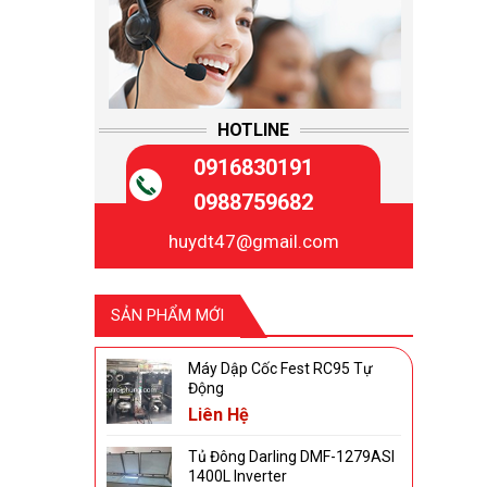
HOTLINE
0916830191
0988759682
huydt47@gmail.com
SẢN PHẨM MỚI
Máy Dập Cốc Fest RC95 Tự
Động
Liên Hệ
Tủ Đông Darling DMF-1279ASI
1400L Inverter