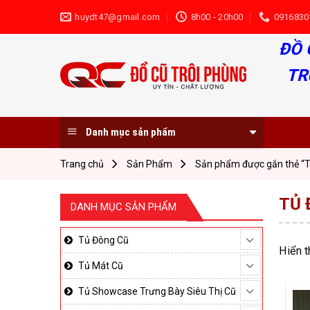
Skip
huydt47@gmail.com
8h00 - 20h00
0916830
to
content
ĐỒ 
TR
Danh mục sản phẩm
Trang chủ
Sản Phẩm
Sản phẩm được gắn thẻ “T
TỦ 
DANH MỤC SẢN PHẨM
Tủ Đông Cũ
Hiển t
Tủ Mát Cũ
Tủ Showcase Trưng Bày Siêu Thị Cũ