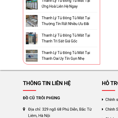
Thanh Lý Tủ Đông Tủ Mát Tại
Ứng Hoà Liên Hệ Ngay
Thanh Lý Tủ Đông Tủ Mát Tại
Thường Tín Rất Nhiều Ưu Đãi
Thanh Lý Tủ Đông Tủ Mát Tại
Thanh Trì Sát Giá Gốc
Thanh Lý Tủ Đông Tủ Mát Tại
Thanh Oai Uy Tín Gọn Nhẹ
THÔNG TIN LIÊN HỆ
HỖ TR
ĐỒ CŨ TRÔI PHÙNG
Chính 
Chính 
Địa chỉ: 329 ngõ 68 Phú Diễn, Bắc Từ
Liêm, Hà Nội