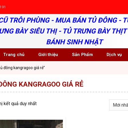
191
CŨ TRÔI PHÙNG - MUA BÁN TỦ ĐÔNG - T
ƯNG BÀY SIÊU THỊ - TỦ TRƯNG BÀY THỊT 
BÁNH SINH NHẬT
Trang chủ
Giới thiệu
Sản Phẩm
Dịch vụ
ủ đông kangragoo giá rẻ”
ĐÔNG KANGRAGOO GIÁ RẺ
hị kết quả duy nhất