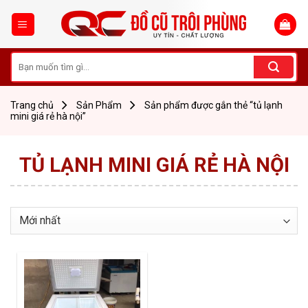
Skip
to
content
Tìm
kiếm:
Trang chủ
Sản Phẩm
Sản phẩm được gắn thẻ “tủ lạnh
mini giá rẻ hà nội”
TỦ LẠNH MINI GIÁ RẺ HÀ NỘI