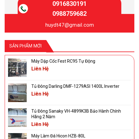
0916830191
0988759682
huydt47@gmail.com
SẢN PHẨM MỚI
Máy Dập Cốc Fest RC95 Tự Động
Liên Hệ
Tủ Đông Darling DMF-1279ASI 1400L Inverter
Liên Hệ
Tủ Đông Sanaky VH-4899K3B Bảo Hành Chính
Hãng 2 Năm
Liên Hệ
Máy Làm Đá Hicon HZB-80L