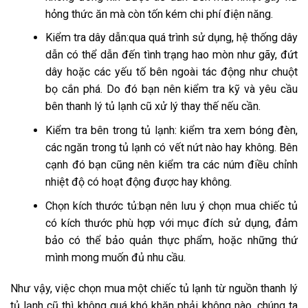
hỏng thức ăn mà còn tốn kém chi phí điện năng.
Kiểm tra dây dẫn:qua quá trình sử dụng, hệ thống dây
dẫn có thể dẫn đến tình trạng hao mòn như gãy, đứt
dây hoặc các yếu tố bên ngoài tác động như chuột
bọ cắn phá. Do đó bạn nên kiểm tra kỹ và yêu cầu
bên thanh lý tủ lạnh cũ xử lý thay thế nếu cần.
Kiểm tra bên trong tủ lạnh: kiểm tra xem bóng đèn,
các ngăn trong tủ lạnh có vết nứt nào hay không. Bên
cạnh đó bạn cũng nên kiểm tra các núm điều chỉnh
nhiệt độ có hoạt động được hay không.
Chọn kích thước tủ:bạn nên lưu ý chọn mua chiếc tủ
có kích thước phù hợp với mục đích sử dụng, đảm
bảo có thể bảo quản thực phẩm, hoặc những thứ
mình mong muốn đủ nhu cầu.
Như vậy, việc chọn mua một chiếc tủ lạnh từ nguồn thanh lý
tủ lạnh cũ thì không quá khó khăn phải không nào, chúng ta