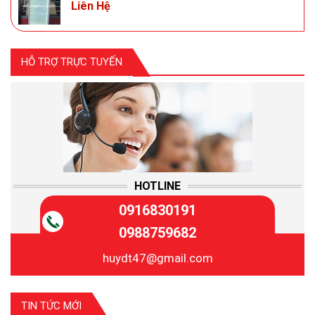
Liên Hệ
HỖ TRỢ TRỰC TUYẾN
HOTLINE
0916830191
0988759682
huydt47@gmail.com
TIN TỨC MỚI