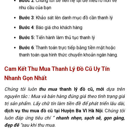
Bước 2
: Chúng tôi sẽ liên hệ lại để hiểu rõ hơn về
nhu cầu của bạn
Bước 3
: Khảo sát lên danh mục đồ cần thanh lý
Bước 4
: Báo giá cho khách hàng
Bước 5:
Tiến hành làm thủ tục thanh lý
Bước 6
: Thanh toán trực tiếp bằng tiền mặt hoặc
thanh toán qua hình thức chuyển khoản ngân hàng.
Cam Kết Thu Mua Thanh Lý Đồ Cũ Uy Tín
Nhanh Gọn Nhất
Chúng tôi luôn
thu mua
thanh lý đồ cũ, mới
dựa trên
nguyên tắc : Mua và bán hàng đúng giá theo tình trạng giá
trị sản phẩm.
Lấy chữ tín làm tiền đề để phát triển lâu dài,
dịch vụ thu mua đồ cũ tại Huyện Ba Vì Hà Nội
. C
húng tôi
luôn đáp ứng tiêu chí ”
nhanh nhẹn, sạch sẽ, gọn gàng,
đẹp đẽ
“sau khi thu mua.