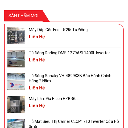
SẢN PHẨM MỚI
Máy Dập Cốc Fest RC95 Tự Động
Liên Hệ
Tủ Đông Darling DMF-1279ASI 1400L Inverter
Liên Hệ
Tủ Đông Sanaky VH-4899K3B Bảo Hành Chính
Hãng 2 Năm
Liên Hệ
Máy Làm Đá Hicon HZB-80L
Liên Hệ
Tủ Mát Siêu Thị Carrier CLCP1710 Inverter Cửa Hở
3m5