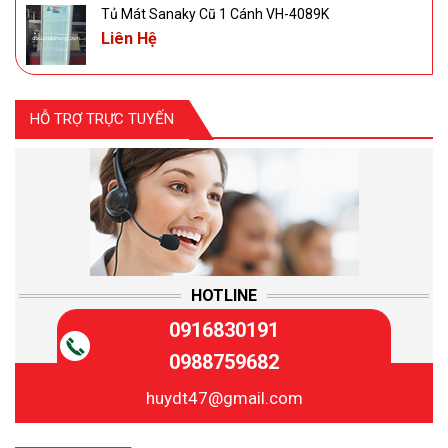
Tủ Mát Sanaky Cũ 1 Cánh VH-4089K
Liên Hệ
HỖ TRỢ TRỰC TUYẾN
HOTLINE
0916830191
0988759682
huydt47@gmail.com