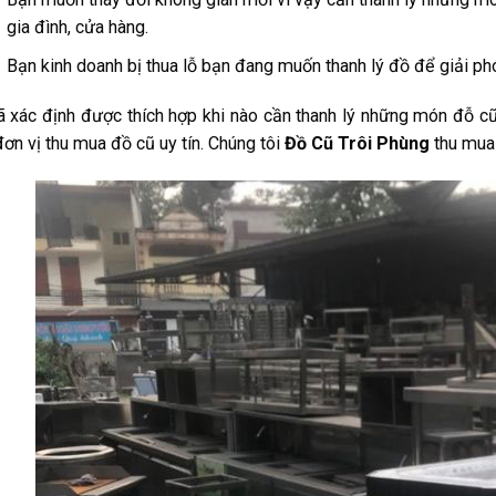
gia đình, cửa hàng.
Bạn kinh doanh bị thua lỗ bạn đang muốn thanh lý đồ để giải p
 xác định được thích hợp khi nào cần thanh lý những món đỗ cũ,
ơn vị thu mua đồ cũ uy tín. Chúng tôi
Đồ Cũ Trôi Phùng
thu mua 