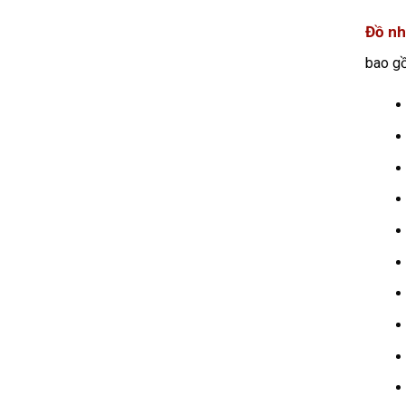
Đồ nh
bao g