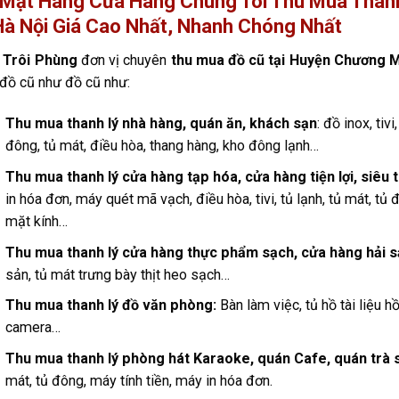
Mặt Hàng Cửa Hàng Chúng Tôi Thu Mua Thanh
à Nội Giá Cao Nhất, Nhanh Chóng Nhất
̃ Trôi Phùng
đơn vị chuyên
thu mua đồ cũ tại Huyện Chương 
ồ cũ như đồ cũ như:
Thu mua thanh lý nhà hàng, quán ăn, khách sạn
: đồ inox, tiv
đông, tủ mát, điều hòa, thang hàng, kho đông lạnh…
Thu mua thanh lý cửa hàng tạp hóa, cửa hàng tiện lợi, siêu t
in hóa đơn, máy quét mã vạch, điều hòa, tivi, tủ lạnh, tủ mát, tủ 
mặt kính…
Thu mua thanh lý cửa hàng thực phẩm sạch, cửa hàng hải 
sản, tủ mát trưng bày thịt heo sạch…
Thu mua thanh lý đồ văn phòng:
Bàn làm việc, tủ hồ tài liệu h
camera…
Thu mua thanh lý phòng hát Karaoke, quán Cafe, quán trà s
mát, tủ đông, máy tính tiền, máy in hóa đơn.