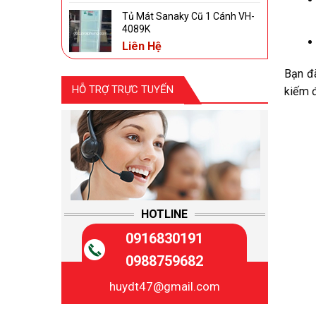
Tủ Mát Sanaky Cũ 1 Cánh VH-
4089K
Liên Hệ
Bạn đã
HỖ TRỢ TRỰC TUYẾN
kiếm đ
HOTLINE
0916830191
0988759682
huydt47@gmail.com