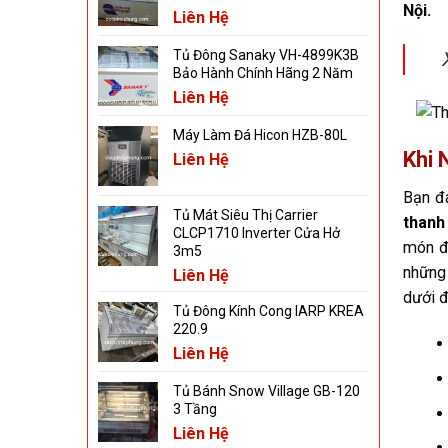
Nội.
Liên Hệ
Tủ Đông Sanaky VH-4899K3B
Bảo Hành Chính Hãng 2 Năm
Liên Hệ
Máy Làm Đá Hicon HZB-80L
Khi 
Liên Hệ
Bạn đa
Tủ Mát Siêu Thị Carrier
thanh
CLCP1710 Inverter Cửa Hở
món đ
3m5
những 
Liên Hệ
dưới đ
Tủ Đông Kính Cong IARP KREA
220.9
Liên Hệ
Tủ Bánh Snow Village GB-120
3 Tầng
Liên Hệ