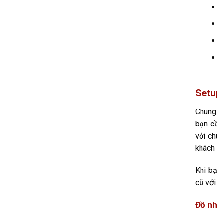
Setu
Chúng 
bạn c
với ch
khách 
Khi bạ
cũ với
Đồ nh