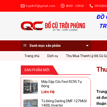
Skip
huydt47@gmail.com
8h00 - 20h00
0916830
to
content
ĐỒ 
TR
Danh mục sản phẩm
Trang chủ
Dịch vụ
Thu Mua Thanh Lý Đồ Cũ Gọ
Thu
SẢN PHẨM MỚI
Máy Dập Cốc Fest RC95 Tự
Động
Trung
Liên Hệ
sẽ đượ
Tủ Đông Darling DMF-1279ASI
thuận
1400L Inverter