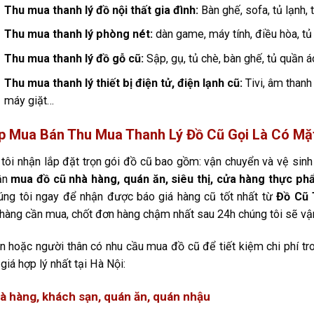
Thu mua thanh lý đồ nội thất gia đình:
Bàn ghế, sofa, tủ lạnh, 
Thu mua thanh lý phòng nét:
dàn game, máy tính, điều hòa, tủ 
Thu mua thanh lý đồ gỗ cũ:
Sập, gụ, tủ chè, bàn ghế, tủ quần áo
Thu mua thanh lý thiết bị điện tử, điện lạnh cũ:
Tivi, âm thanh 
máy giặt…
p Mua Bán Thu Mua Thanh Lý Đồ Cũ Gọi Là Có Mặ
tôi nhận lắp đặt trọn gói đồ cũ bao gồm: vận chuyển và vệ sinh 
ần
mua đồ cũ nhà hàng, quán ăn, siêu thị, cửa hàng thực p
úng tôi ngay để nhận được báo giá hàng cũ tốt nhất từ
Đồ Cũ 
hàng cần mua, chốt đơn hàng chậm nhất sau 24h chúng tôi sẽ vận
n hoặc người thân có nhu cầu mua đồ cũ để tiết kiệm chi phí tr
 giá hợp lý nhất tại Hà Nội:
à hàng, khách sạn, quán ăn, quán nhậu