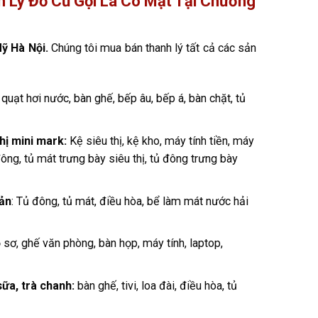
 Lý Đồ Cũ Gọi Là Có Mặt Tại Chương
Mỹ Hà Nội.
Chúng tôi mua bán thanh lý tất cả các sản
i, quạt hơi nước, bàn ghế, bếp âu, bếp á, bàn chặt, tủ
hị mini mark:
Kệ siêu thị, kệ kho, máy tính tiền, máy
đông, tủ mát trưng bày siêu thị, tủ đông trưng bày
sản
: Tủ đông, tủ mát, điều hòa, bể làm mát nước hải
ồ sơ, ghế văn phòng, bàn họp, máy tính, laptop,
ữa, trà chanh:
bàn ghế, tivi, loa đài, điều hòa, tủ